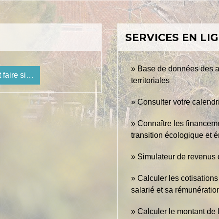
SERVICES EN LI
Base de données des aid
 faire si…
territoriales
Consulter votre calendri
Connaître les financeme
transition écologique et 
Simulateur de revenus 
Calculer les cotisation
salarié et sa rémunératio
Calculer le montant de l