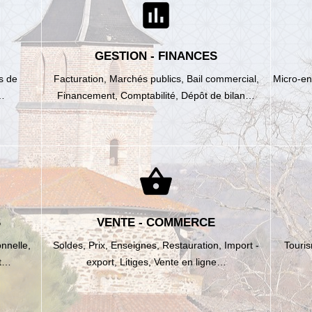
assessment
GESTION - FINANCES
s de
Facturation,
Marchés publics,
Bail commercial,
Micro-en
…
Financement,
Comptabilité,
Dépôt de bilan…
shopping_basket
S
VENTE - COMMERCE
nnelle,
Soldes,
Prix,
Enseignes,
Restauration,
Import -
Touri
nt…
export,
Litiges,
Vente en ligne…