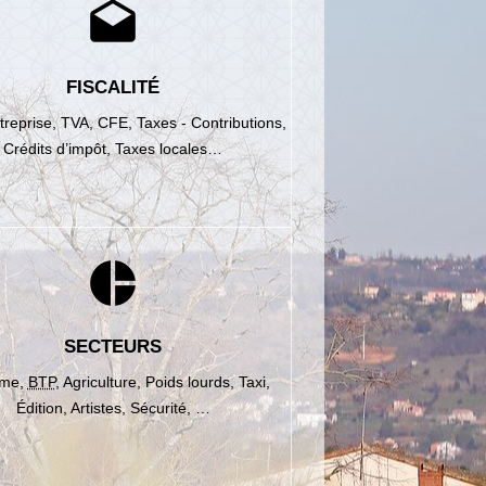
drafts
FISCALITÉ
treprise,
TVA,
CFE,
Taxes - Contributions,
Crédits d’impôt,
Taxes locales…
pie_chart
SECTEURS
sme,
BTP
,
Agriculture,
Poids lourds,
Taxi,
Édition,
Artistes,
Sécurité, …