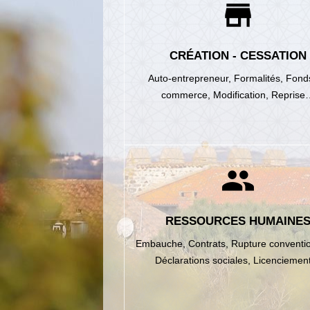
store
CRÉATION - CESSATION
Auto-entrepreneur,
Formalités,
Fond
commerce,
Modification,
Reprise
people
RESSOURCES HUMAINE
Embauche,
Contrats,
Rupture conventio
Déclarations sociales,
Licencieme