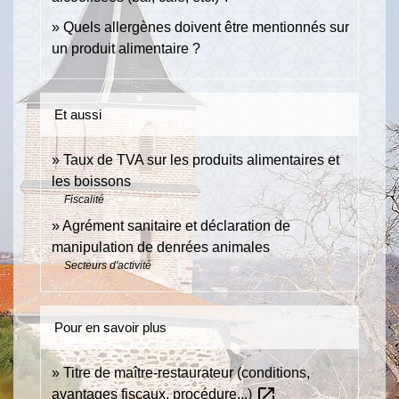
Quels allergènes doivent être mentionnés sur
un produit alimentaire ?
Et aussi
Taux de TVA sur les produits alimentaires et
les boissons
Fiscalité
Agrément sanitaire et déclaration de
manipulation de denrées animales
Secteurs d'activité
Pour en savoir plus
Titre de maître-restaurateur (conditions,
open_in_new
avantages fiscaux, procédure...)