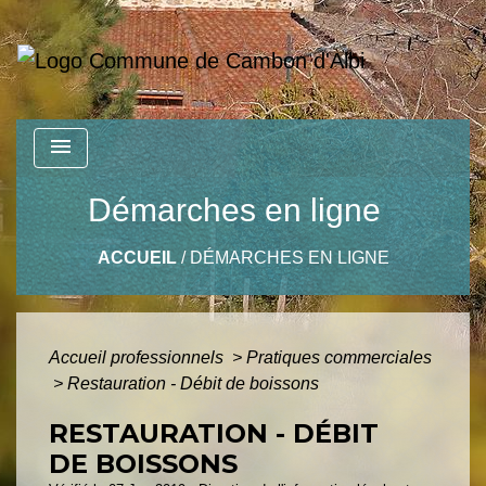
menu
Démarches en ligne
ACCUEIL
/
DÉMARCHES EN LIGNE
Accueil professionnels
>
Pratiques commerciales
>
Restauration - Débit de boissons
RESTAURATION - DÉBIT
DE BOISSONS