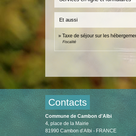
Et aussi
Taxe de séjour sur les hébergemen
Fiscalité
Contacts
Commune de Cambon d'Albi
4, place de la Mairie
81990 Cambon d'Albi - FRANCE