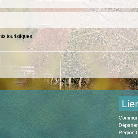
ts touristiques
Lie
Communau
Départem
Région O