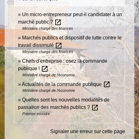
Un micro-entrepreneur peut-il candidater à un
open_in_new
marché public ?
Ministère chargé des finances
Marchés publics et dispositif de lutte contre le
open_in_new
travail dissimulé
Ministère chargé des finances
Chefs d'entreprise : osez la commande
open_in_new
publique !
Ministère chargé de l'économie
open_in_new
Actualités de la commande publique
Ministère chargé de l'économie
Quelles sont les nouvelles modalités de
open_in_new
passation des marchés publics ?
Premier ministre
Signaler une erreur sur cette page