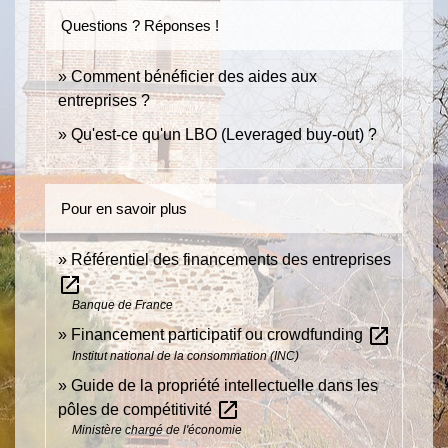
Questions ? Réponses !
Comment bénéficier des aides aux
entreprises ?
Qu'est-ce qu'un LBO (Leveraged buy-out) ?
Pour en savoir plus
Référentiel des financements des entreprises
open_in_new
Banque de France
open_in_new
Financement participatif ou crowdfunding
Institut national de la consommation (INC)
Guide de la propriété intellectuelle dans les
open_in_new
pôles de compétitivité
Ministère chargé de l'économie