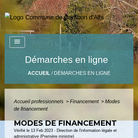
menu
Démarches en ligne
ACCUEIL
/
DÉMARCHES EN LIGNE
Accueil professionnels
>
Financement
>
Modes
de financement
MODES DE FINANCEMENT
Vérifié le 13 Feb 2023 - Direction de l'information légale et
administrative (Première ministre)