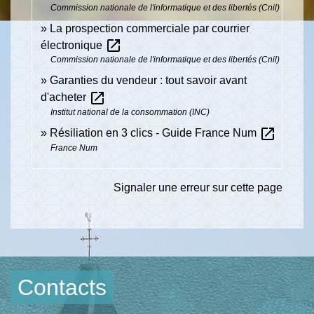
Commission nationale de l'informatique et des libertés (Cnil)
La prospection commerciale par courrier
open_in_new
électronique
Commission nationale de l'informatique et des libertés (Cnil)
Garanties du vendeur : tout savoir avant
open_in_new
d'acheter
Institut national de la consommation (INC)
open_in_new
Résiliation en 3 clics - Guide France Num
France Num
Signaler une erreur sur cette page
Contacts