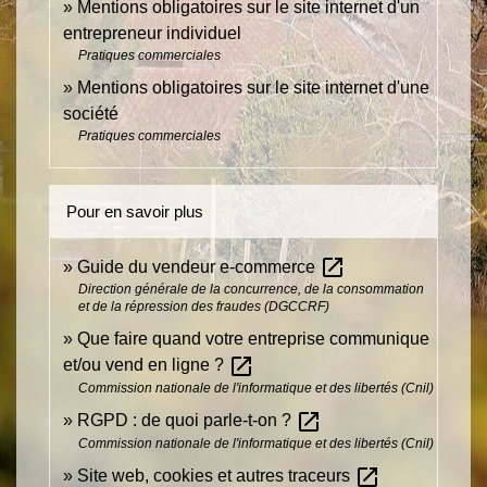
Mentions obligatoires sur le site internet d'un
entrepreneur individuel
Pratiques commerciales
Mentions obligatoires sur le site internet d'une
société
Pratiques commerciales
Pour en savoir plus
open_in_new
Guide du vendeur e-commerce
Direction générale de la concurrence, de la consommation
et de la répression des fraudes (DGCCRF)
Que faire quand votre entreprise communique
open_in_new
et/ou vend en ligne ?
Commission nationale de l'informatique et des libertés (Cnil)
open_in_new
RGPD : de quoi parle-t-on ?
Commission nationale de l'informatique et des libertés (Cnil)
open_in_new
Site web, cookies et autres traceurs