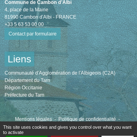
Commune de Cambon d'Albi
4, place de la Mairie
81990 Cambon d'Albi - FRANCE
+33 5 63 53 00 00
Contact par formulaire
Liens
Communauté d'Agglomération de l'Albigeois (C2A)
Département du Tarn
Région Occitanie
Préfecture du Tarn
Mentions légales
-
Politique de confidentialité
-
Accessibilité
-
Plan du site
-
Gestion des cookies
This site uses cookies and gives you control over what you want
to activate