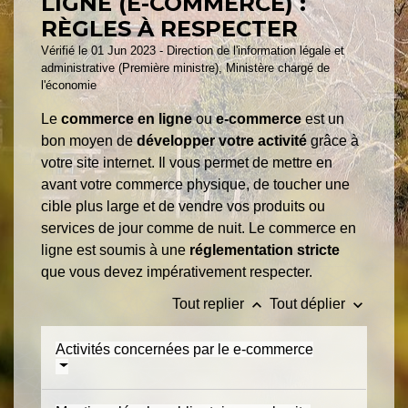
LIGNE (E-COMMERCE) :
RÈGLES À RESPECTER
Vérifié le 01 Jun 2023 - Direction de l'information légale et
administrative (Première ministre), Ministère chargé de
l'économie
Le
commerce en ligne
ou
e-commerce
est un
bon moyen de
développer votre activité
grâce à
votre site internet. Il vous permet de mettre en
avant votre commerce physique, de toucher une
cible plus large et de vendre vos produits ou
services de jour comme de nuit. Le commerce en
ligne est soumis à une
réglementation stricte
que vous devez impérativement respecter.
keyboard_arrow_up
keyboard_arrow_down
Tout replier
Tout déplier
Activités concernées par le e-commerce