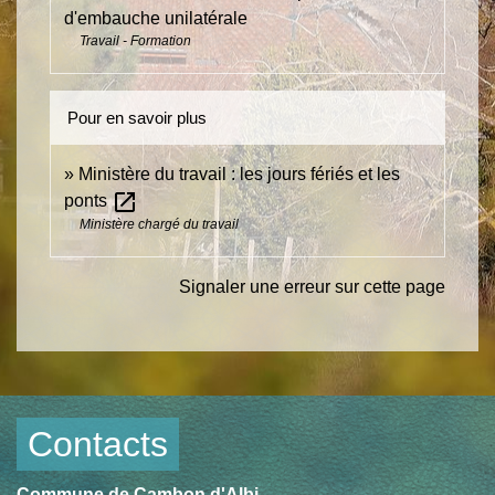
d'embauche unilatérale
Travail - Formation
Pour en savoir plus
Ministère du travail : les jours fériés et les
open_in_new
ponts
Ministère chargé du travail
Signaler une erreur sur cette page
Contacts
Commune de Cambon d'Albi