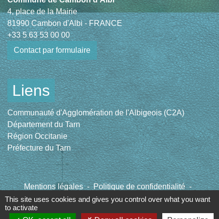
4, place de la Mairie
81990 Cambon d'Albi - FRANCE
+33 5 63 53 00 00
Contact par formulaire
Liens
Communauté d'Agglomération de l'Albigeois (C2A)
Département du Tarn
Région Occitanie
Préfecture du Tarn
Mentions légales
-
Politique de confidentialité
-
Accessibilité
-
Plan du site
-
Gestion des cookies
This site uses cookies and gives you control over what you want
to activate