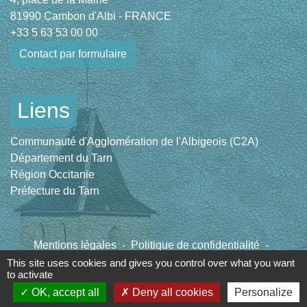
81990 Cambon d'Albi - FRANCE
+33 5 63 53 00 00
Contact par formulaire
Liens
Communauté d'Agglomération de l'Albigeois (C2A)
Département du Tarn
Région Occitanie
Préfecture du Tarn
Mentions légales
-
Politique de confidentialité
-
Accessibilité
-
Plan du site
-
Gestion des cookies
This site uses cookies and gives you control over what you want
to activate
OK, accept all
Deny all cookies
Personalize
Site créé en partenariat avec Réseau des Communes