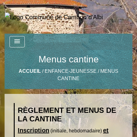
menu
Menus cantine
ACCUEIL
/
ENFANCE-JEUNESSE
/
MENUS
CANTINE
RÈGLEMENT ET MENUS DE
LA CANTINE
Inscription
et
(initiale, hebdomadaire)