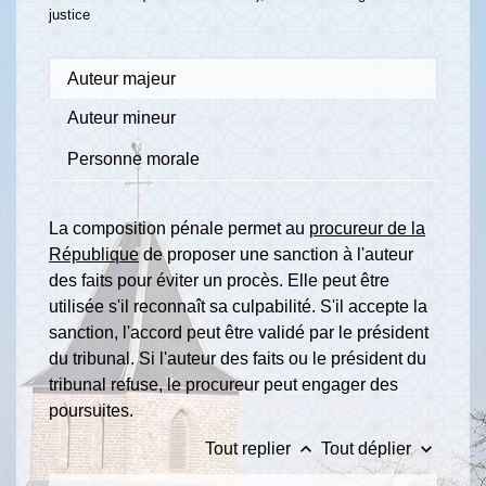
justice
Auteur majeur
Auteur mineur
Personne morale
La composition pénale permet au
procureur de la
République
de proposer une sanction à l'auteur
des faits pour éviter un procès. Elle peut être
utilisée s'il reconnaît sa culpabilité. S'il accepte la
sanction, l'accord peut être validé par le président
du tribunal. Si l'auteur des faits ou le président du
tribunal refuse, le procureur peut engager des
poursuites.
keyboard_arrow_up
keyboard_arrow_down
Tout replier
Tout déplier