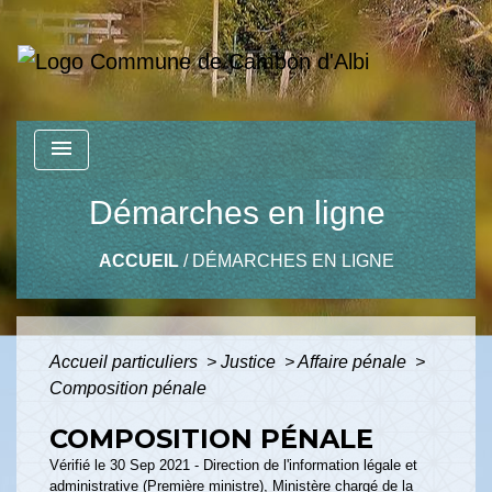
menu
Démarches en ligne
ACCUEIL
/
DÉMARCHES EN LIGNE
Accueil particuliers
>
Justice
>
Affaire pénale
>
Composition pénale
COMPOSITION PÉNALE
Vérifié le 30 Sep 2021 - Direction de l'information légale et
administrative (Première ministre), Ministère chargé de la