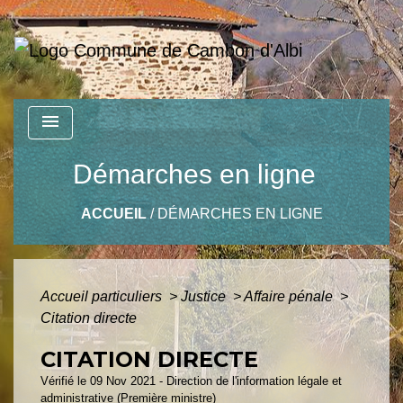
menu
Démarches en ligne
ACCUEIL
/
DÉMARCHES EN LIGNE
Accueil particuliers
>
Justice
>
Affaire pénale
>
Citation directe
CITATION DIRECTE
Vérifié le 09 Nov 2021 - Direction de l'information légale et
administrative (Première ministre)