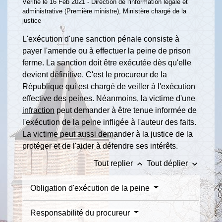
Vérifié le 16 Feb 2021 - Direction de l'information légale et
administrative (Première ministre), Ministère chargé de la
justice
L'exécution d'une sanction pénale consiste à
payer l'amende ou à effectuer la peine de prison
ferme. La sanction doit être exécutée dès qu'elle
devient définitive. C'est le procureur de la
République qui est chargé de veiller à l'exécution
effective des peines. Néanmoins, la victime d'une
infraction
peut demander à être tenue informée de
l'exécution de la peine infligée à l'auteur des faits.
La victime peut aussi demander à la justice de la
protéger et de l'aider à défendre ses intérêts.
keyboard_arrow_up
keyboard_arrow_down
Tout replier
Tout déplier
Obligation d'exécution de la peine
Responsabilité du procureur