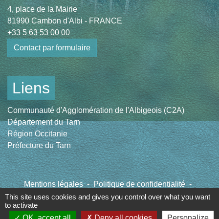
4, place de la Mairie
81990 Cambon d'Albi - FRANCE
+33 5 63 53 00 00
Contact par formulaire
Liens
Communauté d'Agglomération de l'Albigeois (C2A)
Département du Tarn
Région Occitanie
Préfecture du Tarn
Mentions légales
-
Politique de confidentialité
-
Accessibilité
-
Plan du site
-
Gestion des cookies
This site uses cookies and gives you control over what you want
to activate
OK, accept all
Deny all cookies
Personalize