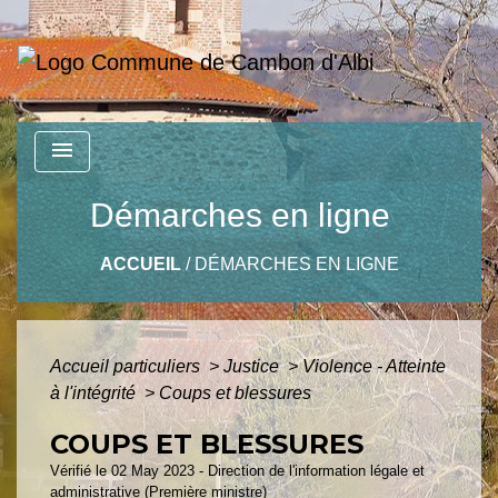
menu
Démarches en ligne
ACCUEIL
/
DÉMARCHES EN LIGNE
Accueil particuliers
>
Justice
>
Violence - Atteinte
à l'intégrité
>
Coups et blessures
COUPS ET BLESSURES
Vérifié le 02 May 2023 - Direction de l'information légale et
administrative (Première ministre)