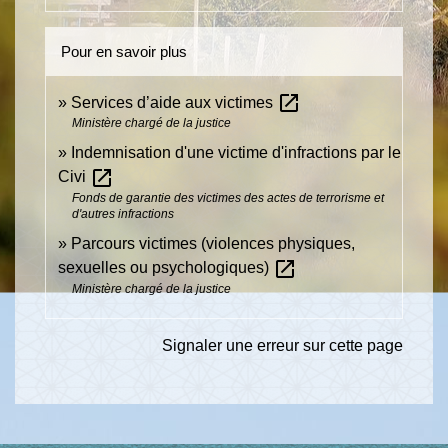
Pour en savoir plus
open_in_new
Services d’aide aux victimes
Ministère chargé de la justice
Indemnisation d'une victime d'infractions par le
open_in_new
Civi
Fonds de garantie des victimes des actes de terrorisme et
d'autres infractions
Parcours victimes (violences physiques,
open_in_new
sexuelles ou psychologiques)
Ministère chargé de la justice
Signaler une erreur sur cette page