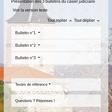
Présentation des 3 bulletins du casier judiciaire
Voir la version texte
keyboard_arrow_up
keyboard_arrow_down
Tout replier
Tout déplier
Bulletin n°1
Bulletin n°2
Bulletin n°3
Textes de référence
Questions ? Réponses !