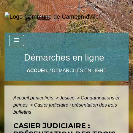
menu
Démarches en ligne
ACCUEIL
/
DÉMARCHES EN LIGNE
Accueil particuliers
>
Justice
>
Condamnations et
peines
>
Casier judiciaire : présentation des trois
bulletins
CASIER JUDICIAIRE :