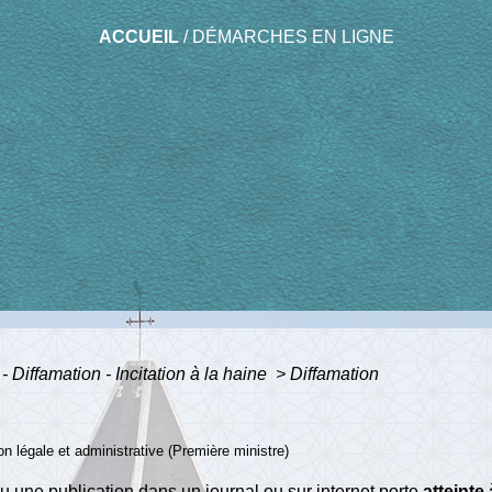
ACCUEIL
/
DÉMARCHES EN LIGNE
 - Diffamation - Incitation à la haine
>
Diffamation
ion légale et administrative (Première ministre)
u une publication dans un journal ou sur internet porte
atteinte