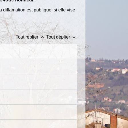
la diffamation est publique, si elle vise
keyboard_arrow_up
keyboard_arrow_down
Tout replier
Tout déplier