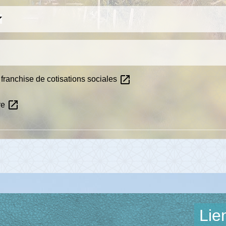
open_in_new
: franchise de cotisations sociales
open_in_new
ire
Lie