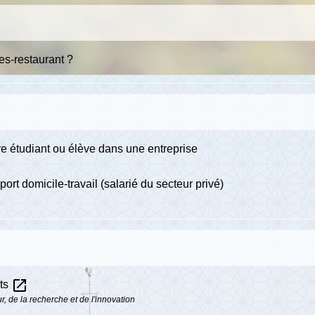
res-restaurant ?
ire étudiant ou élève dans une entreprise
rt domicile-travail (salarié du secteur privé)
open_in_new
nts
, de la recherche et de l'innovation