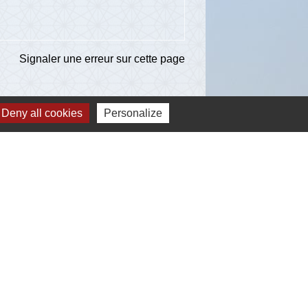
Signaler une erreur sur cette page
Deny all cookies
Personalize
ns
té d'Agglomération de l'Albigeois (C2A)
ent du Tarn
ccitanie
re du Tarn