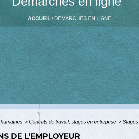
Démarches en ligne
ACCUEIL
/
DÉMARCHES EN LIGNE
 humaines
>
Contrats de travail, stages en entreprise
>
Stages 
ONS DE L'EMPLOYEUR