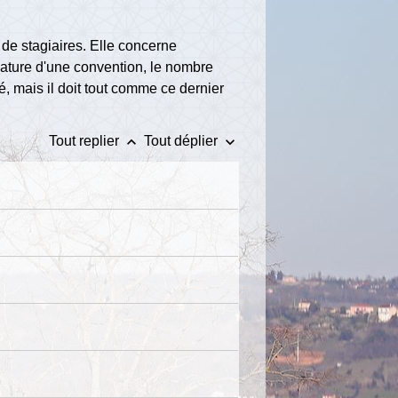
 de stagiaires. Elle concerne
nature d'une convention, le nombre
, mais il doit tout comme ce dernier
keyboard_arrow_up
keyboard_arrow_down
Tout replier
Tout déplier