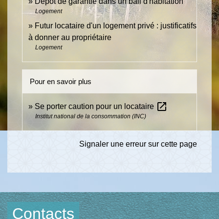
Dépôt de garantie dans un bail d'habitation
Logement
Futur locataire d'un logement privé : justificatifs
à donner au propriétaire
Logement
Pour en savoir plus
open_in_new
Se porter caution pour un locataire
Institut national de la consommation (INC)
Signaler une erreur sur cette page
Contacts