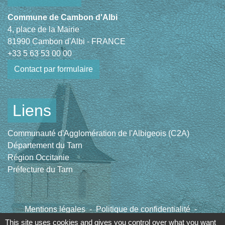
Commune de Cambon d'Albi
4, place de la Mairie
81990 Cambon d'Albi - FRANCE
+33 5 63 53 00 00
Contact par formulaire
Liens
Communauté d'Agglomération de l'Albigeois (C2A)
Département du Tarn
Région Occitanie
Préfecture du Tarn
Mentions légales
-
Politique de confidentialité
-
Accessibilité
-
Plan du site
-
Gestion des cookies
This site uses cookies and gives you control over what you want