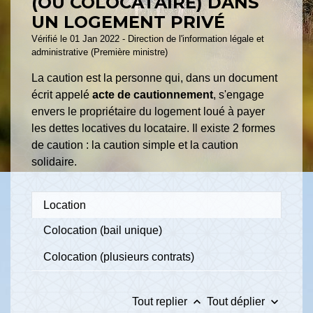
(OU COLOCATAIRE) DANS
UN LOGEMENT PRIVÉ
Vérifié le 01 Jan 2022 - Direction de l'information légale et
administrative (Première ministre)
La caution est la personne qui, dans un document
écrit appelé
acte de cautionnement
, s'engage
envers le propriétaire du logement loué à payer
les dettes locatives du locataire. Il existe 2 formes
de caution : la caution simple et la caution
solidaire.
Location
Colocation (bail unique)
Colocation (plusieurs contrats)
keyboard_arrow_up
keyboard_arrow_down
Tout replier
Tout déplier