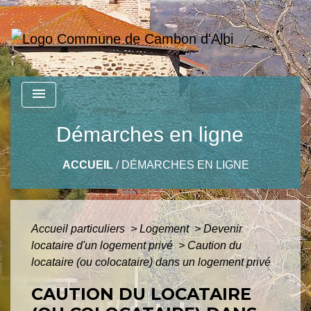
menu
Démarches en ligne
ACCUEIL
/
DÉMARCHES EN LIGNE
Accueil particuliers
>
Logement
>
Devenir
locataire d'un logement privé
>
Caution du
locataire (ou colocataire) dans un logement privé
CAUTION DU LOCATAIRE