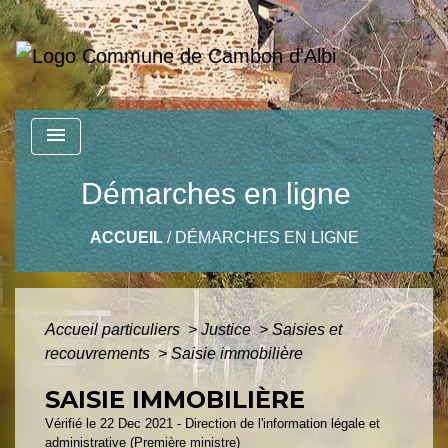
menu
Démarches en ligne
ACCUEIL
/
DÉMARCHES EN LIGNE
Accueil particuliers
>
Justice
>
Saisies et
recouvrements
>
Saisie immobilière
SAISIE IMMOBILIÈRE
Vérifié le 22 Dec 2021 - Direction de l'information légale et
administrative (Première ministre)