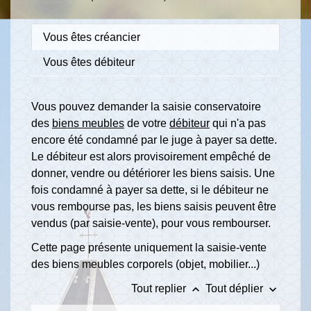
Vous êtes créancier
Vous êtes débiteur
Vous pouvez demander la saisie conservatoire
des
biens meubles
de votre
débiteur
qui n'a pas
encore été condamné par le juge à payer sa dette.
Le débiteur est alors provisoirement empêché de
donner, vendre ou détériorer les biens saisis. Une
fois condamné à payer sa dette, si le débiteur ne
vous rembourse pas, les biens saisis peuvent être
vendus (par saisie-vente), pour vous rembourser.
Cette page présente uniquement la saisie-vente
des biens meubles corporels (objet, mobilier...)
keyboard_arrow_up
keyboard_arrow_down
Tout replier
Tout déplier