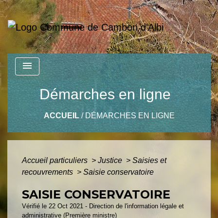
menu
Démarches en ligne
ACCUEIL
/
DÉMARCHES EN LIGNE
Accueil particuliers
>
Justice
>
Saisies et
recouvrements
>
Saisie conservatoire
SAISIE CONSERVATOIRE
Vérifié le 22 Oct 2021 - Direction de l'information légale et
administrative (Première ministre)