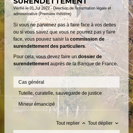
SURENDETTEMENT
Vérifié le 01 Jul 2022 - Direction de l'information légale et
administrative (Première ministre)
Si vous ne parvenez pas à faire face à vos dettes
ou si vous savez que vous ne pourrez pas y faire
face, vous pouvez saisir la
commission de
surendettement des particuliers
.
Pour cela, vous devez faire un
dossier de
surendettement
auprès de la Banque de France.
Cas général
Tutelle, curatelle, sauvegarde de justice
Mineur émancipé
keyboard_arrow_up
keyboard_arrow_down
Tout replier
Tout déplier