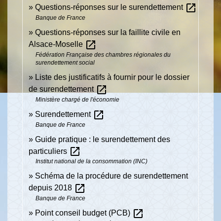
open_in_new
Questions-réponses sur le surendettement
Banque de France
Questions-réponses sur la faillite civile en
open_in_new
Alsace-Moselle
Fédération Française des chambres régionales du
surendettement social
Liste des justificatifs à fournir pour le dossier
open_in_new
de surendettement
Ministère chargé de l'économie
open_in_new
Surendettement
Banque de France
Guide pratique : le surendettement des
open_in_new
particuliers
Institut national de la consommation (INC)
Schéma de la procédure de surendettement
open_in_new
depuis 2018
Banque de France
open_in_new
Point conseil budget (PCB)