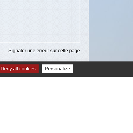
Signaler une erreur sur cette page
Deny all cookies
Personalize
ns
té d'Agglomération de l'Albigeois (C2A)
ent du Tarn
ccitanie
re du Tarn