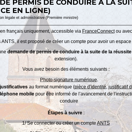
DE PERMIS DE CONDUIRE À LA SUI
CE EN LIGNE)
ion légale et administrative (Première ministre)
 en français uniquement, accessible via
FranceConnect
ou avec 
ts ANTS, il est proposé de créer un compte pour avoir un espace 
 une
demande de permis de conduire à la suite de la réussit
extension).
Vous avez besoin des éléments suivants :
Photo-signature numérique
.
justificatives
au format numérique (
pièce d'identité
,
justificatif
éléphone mobile
pour être informé de l'avancement de l'instruct
conduire
Étapes à suivre
:
1/ Se connecter ou créer un compte
ANTS