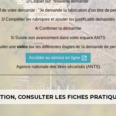
2/ Cliquer sur "Nouvelle demande"
if de votre demande : "Je demande la fabrication d'un titre de p
3/ Compléter les rubriques et ajouter les justificatifs demandés
4/ Confirmer la démarche
5/ Suivre son avancement dans votre espace ANTS
ulter une
vidéo
sur les différentes étapes de la demande de per
open_in_new
Accéder au service en ligne
Agence nationale des titres sécurisés (ANTS)
ION, CONSULTER LES FICHES PRATIQU