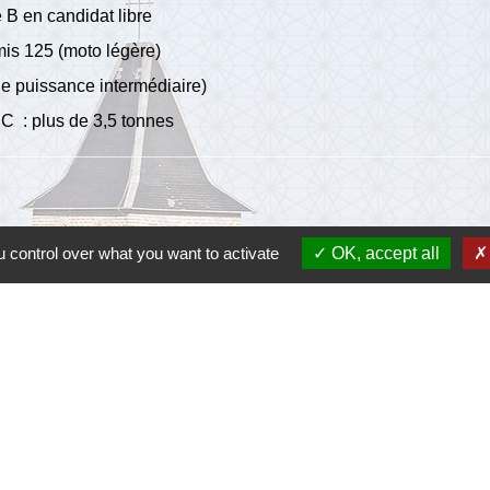
 B en candidat libre
mis 125 (moto légère)
e puissance intermédiaire)
 C : plus de 3,5 tonnes
 control over what you want to activate
OK, accept all
Lie
Communau
Départem
Région O
Préfectu