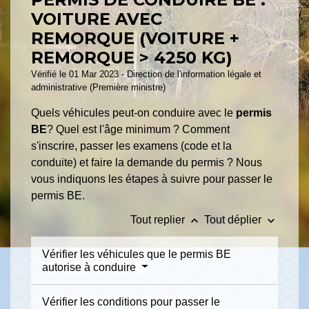
VOITURE AVEC
REMORQUE (VOITURE +
REMORQUE > 4250 KG)
Vérifié le 01 Mar 2023 - Direction de l'information légale et
administrative (Première ministre)
Quels véhicules peut-on conduire avec le
permis
BE
? Quel est l'âge minimum ? Comment
s'inscrire, passer les examens (code et la
conduite) et faire la demande du permis ? Nous
vous indiquons les étapes à suivre pour passer le
permis BE.
keyboard_arrow_up
keyboard_arrow_down
Tout replier
Tout déplier
Vérifier les véhicules que le permis BE
autorise à conduire
Vérifier les conditions pour passer le