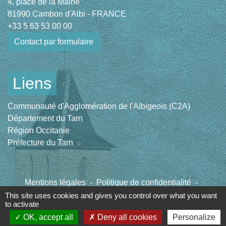
4, place de la Mairie
81990 Cambon d'Albi - FRANCE
+33 5 63 53 00 00
Contact par formulaire
Liens
Communauté d'Agglomération de l'Albigeois (C2A)
Département du Tarn
Région Occitanie
Préfecture du Tarn
Mentions légales
-
Politique de confidentialité
-
Accessibilité
-
Plan du site
-
Gestion des cookies
This site uses cookies and gives you control over what you want
to activate
OK, accept all
Deny all cookies
Personalize
Site créé en partenariat avec Réseau des Communes