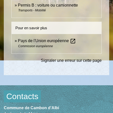
Permis B : voiture ou camionnette
Transports - Mobilité
Pour en savoir plus
open_in_new
Pays de l'Union européenne
Commission européenne
Signaler une erreur sur cette page
Contacts
Commune de Cambon d'Albi