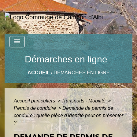
menu
Démarches en ligne
ACCUEIL
/
DÉMARCHES EN LIGNE
Accueil particuliers
>
Transports - Mobilité
>
Permis de conduire
>
Demande de permis de
conduire : quelle pièce d'identité peut-on présenter
?
DEMANDE DE PERMIS DE