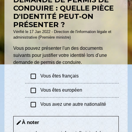
CONDUIRE : QUELLE PIÈCE
D'IDENTITÉ PEUT-ON
PRÉSENTER ?
Vérifié le 17 Jan 2022 - Direction de l'information légale et
administrative (Première ministre)
Vous pouvez présenter l'un des documents
suivants pour justifier votre identité lors d'une
demande de permis de conduire.
check_box_outline_blank
Vous êtes français
check_box_outline_blank
Vous êtes européen
check_box_outline_blank
Vous avez une autre nationalité
À noter
edit