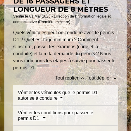
DE 16 PASSAGERS ET
LONGUEUR DE 8 MÈTRES
Vérifié le 01 Mar 2023 - Direction de l'information légale et
administrative (Première ministre)
Quels véhicules peut-on conduire avec le permis
D1 ? Quel est l'âge minimum ? Comment
s'inscrire, passer les examens (code et la
conduite) et faire la demande du permis ? Nous
vous indiquons les étapes à suivre pour passer le
permis D1.
keyboard_arrow_up
keyboard_arrow_down
Tout replier
Tout déplier
Vérifier les véhicules que le permis D1
autorise à conduire
Vérifier les conditions pour passer le
permis D1