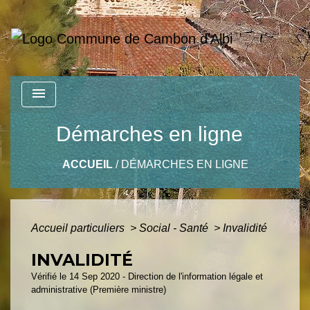
menu
Démarches en ligne
ACCUEIL
/
DÉMARCHES EN LIGNE
Accueil particuliers
>
Social - Santé
>
Invalidité
INVALIDITÉ
Vérifié le 14 Sep 2020 - Direction de l'information légale et
administrative (Première ministre)