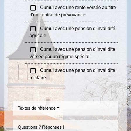
check_box_outline_blank
Cumul avec une rente versée au titre
d'un contrat de prévoyance
check_box_outline_blank
Cumul avec une pension d'invalidité
agricole
check_box_outline_blank
Cumul avec une pension d'invalidité
versée par un régime spécial
check_box_outline_blank
Cumul avec une pension d'invalidité
militaire
Textes de référence
Questions ? Réponses !