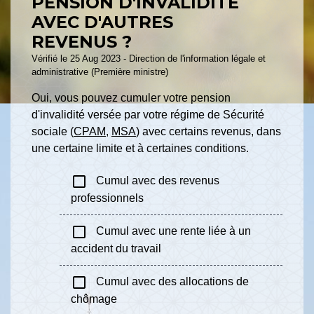
PENSION D'INVALIDITÉ
AVEC D'AUTRES
REVENUS ?
Vérifié le 25 Aug 2023 - Direction de l'information légale et
administrative (Première ministre)
Oui, vous pouvez cumuler votre pension
d'invalidité versée par votre régime de Sécurité
sociale (
CPAM
,
MSA
) avec certains revenus, dans
une certaine limite et à certaines conditions.
check_box_outline_blank
Cumul avec des revenus
professionnels
check_box_outline_blank
Cumul avec une rente liée à un
accident du travail
check_box_outline_blank
Cumul avec des allocations de
chômage