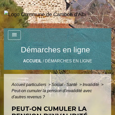
menu
Démarches en ligne
ACCUEIL
/
DÉMARCHES EN LIGNE
Accueil particuliers
>
Social - Santé
>
Invalidité
>
Peut-on cumuler la pension d'invalidité avec
d'autres revenus ?
PEUT-ON CUMULER LA