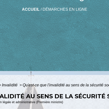
ACCUEIL
/
DÉMARCHES EN LIGNE
>
Invalidité
>
Qu'est-ce que l'invalidité au sens de la sécurité so
VALIDITÉ AU SENS DE LA SÉCURITÉ 
ion légale et administrative (Première ministre)