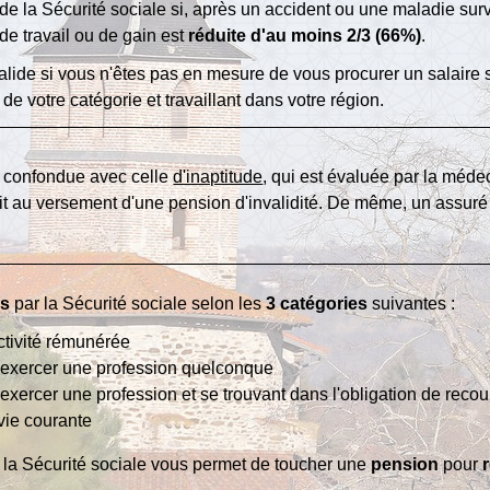
de la Sécurité sociale si, après un accident ou une maladie surv
 de travail ou de gain est
réduite d'au moins 2/3 (66%)
.
lide si vous n'êtes pas en mesure de vous procurer un salaire 
de votre catégorie et travaillant dans votre région.
re confondue avec celle
d'inaptitude
, qui est évaluée par la médec
it au versement d'une pension d'invalidité. De même, un assuré
es
par la Sécurité sociale selon les
3 catégories
suivantes :
ctivité rémunérée
'exercer une profession quelconque
xercer une profession et se trouvant dans l'obligation de recou
 vie courante
ar la Sécurité sociale vous permet de toucher une
pension
pour