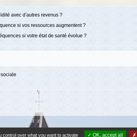
idité avec d'autres revenus ?
séquence si vos ressources augmentent ?
séquences si votre état de santé évolue ?
 sociale
 control over what you want to activate
OK, accept all