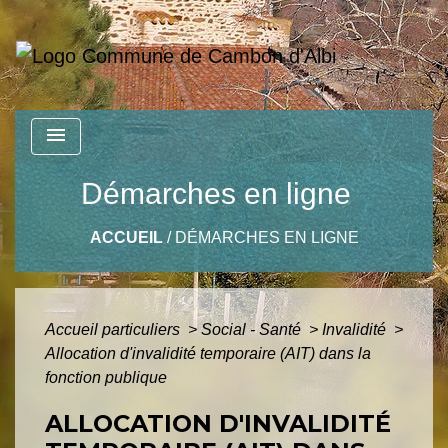
menu
Démarches en ligne
ACCUEIL
/
DÉMARCHES EN LIGNE
Accueil particuliers
>
Social - Santé
>
Invalidité
>
Allocation d'invalidité temporaire (AIT) dans la
fonction publique
ALLOCATION D'INVALIDITÉ