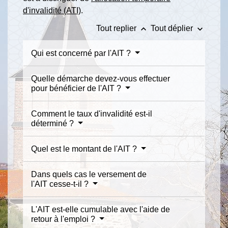
d'invalidité (ATI)
.
keyboard_arrow_up
keyboard_arrow_down
Tout replier
Tout déplier
Qui est concerné par l'AIT ?
Quelle démarche devez-vous effectuer
pour bénéficier de l'AIT ?
Comment le taux d'invalidité est-il
déterminé ?
Quel est le montant de l'AIT ?
Dans quels cas le versement de
l'AIT cesse-t-il ?
L'AIT est-elle cumulable avec l'aide de
retour à l'emploi ?