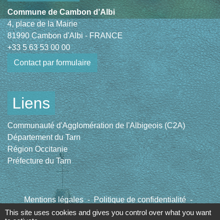
Commune de Cambon d'Albi
4, place de la Mairie
81990 Cambon d'Albi - FRANCE
+33 5 63 53 00 00
Contact par formulaire
Liens
Communauté d'Agglomération de l'Albigeois (C2A)
Département du Tarn
Région Occitanie
Préfecture du Tarn
Mentions légales
-
Politique de confidentialité
-
Accessibilité
-
Plan du site
-
Gestion des cookies
This site uses cookies and gives you control over what you want