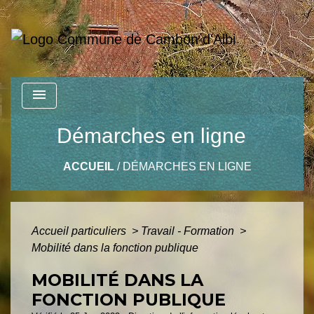
menu
Démarches en ligne
ACCUEIL
/
DÉMARCHES EN LIGNE
Accueil particuliers
>
Travail - Formation
>
Mobilité dans la fonction publique
MOBILITÉ DANS LA
FONCTION PUBLIQUE