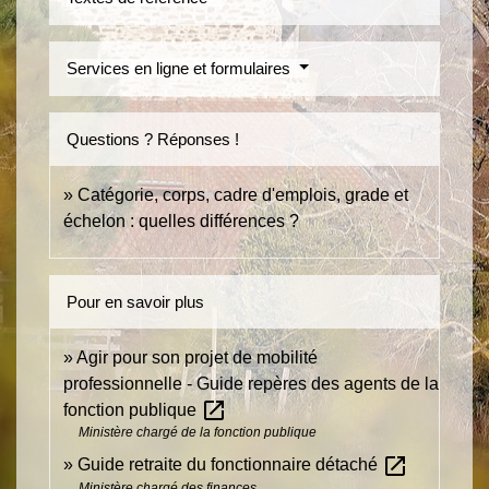
Services en ligne et formulaires
Questions ? Réponses !
Catégorie, corps, cadre d'emplois, grade et
échelon : quelles différences ?
Pour en savoir plus
Agir pour son projet de mobilité
professionnelle - Guide repères des agents de la
open_in_new
fonction publique
Ministère chargé de la fonction publique
open_in_new
Guide retraite du fonctionnaire détaché
Ministère chargé des finances