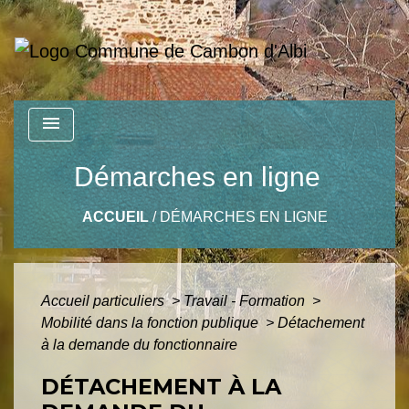
menu
Démarches en ligne
ACCUEIL
/
DÉMARCHES EN LIGNE
Accueil particuliers
>
Travail - Formation
>
Mobilité dans la fonction publique
>
Détachement
à la demande du fonctionnaire
DÉTACHEMENT À LA