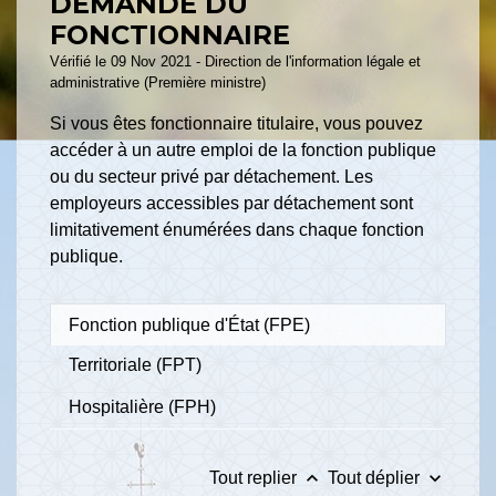
DEMANDE DU
FONCTIONNAIRE
Vérifié le 09 Nov 2021 - Direction de l'information légale et
administrative (Première ministre)
Si vous êtes fonctionnaire titulaire, vous pouvez
accéder à un autre emploi de la fonction publique
ou du secteur privé par détachement. Les
employeurs accessibles par détachement sont
limitativement énumérées dans chaque fonction
publique.
Fonction publique d'État (FPE)
Territoriale (FPT)
Hospitalière (FPH)
keyboard_arrow_up
keyboard_arrow_down
Tout replier
Tout déplier