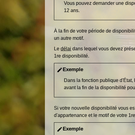
Vous pouvez demander une dispon
12 ans.
À la fin de votre période de disponib
un autre motif.
Le
délai
dans lequel vous devez présen
1
re
disponibilité.
Exemple
edit
Dans la fonction publique d'État
avant la fin de la disponibilité po
Si votre nouvelle disponibilité vous e
d'appartenance et le motif de votre 1
r
Exemple
edit