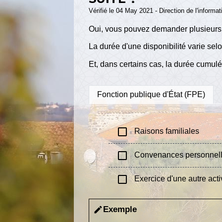
Vérifié le 04 May 2021 - Direction de l'informat
Oui, vous pouvez demander plusieurs dis
La durée d'une disponibilité varie selo
Et, dans certains cas, la durée cumulé
Fonction publique d'État (FPE)
check_box_outline_blank
Raisons familiales
check_box_outline_blank
Convenances personnel
check_box_outline_blank
Exercice d'une autre acti
Exemple
edit