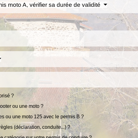
is moto A, vérifier sa durée de validité
orisé ?
cooter ou une moto ?
ues ou une moto 125 avec le permis B ?
ègles (déclaration, conduite...) ?
e catégorie sur votre permis de conduire ?