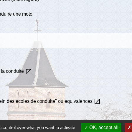
nduire une moto
open_in_new
 la conduite
open_in_new
sein des écoles de conduite" ou équivalences
 control over what you want to activate
OK, accept all