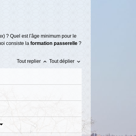
x) ? Quel est l'âge minimum pour le
uoi consiste la
formation passerelle
?
keyboard_arrow_up
keyboard_arrow_down
Tout replier
Tout déplier