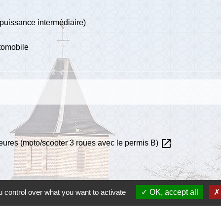
puissance intermédiaire)
tomobile
open_in_new
eures (moto/scooter 3 roues avec le permis B)
 control over what you want to activate
OK, accept all