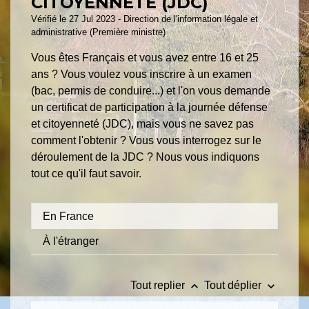
CITOYENNETÉ (JDC)
Vérifié le 27 Jul 2023 - Direction de l'information légale et
administrative (Première ministre)
Vous êtes Français et vous avez entre 16 et 25
ans ? Vous voulez vous inscrire à un examen
(bac, permis de conduire...) et l'on vous demande
un certificat de participation à la journée défense
et citoyenneté (JDC), mais vous ne savez pas
comment l'obtenir ? Vous vous interrogez sur le
déroulement de la JDC ? Nous vous indiquons
tout ce qu'il faut savoir.
En France
À l'étranger
keyboard_arrow_up
keyboard_arrow_down
Tout replier
Tout déplier