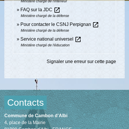
Ministère chargé de l'intérieur
open_in_new
FAQ sur la JDC
Ministère chargé de la défense
open_in_new
Pour contacter le CSNJ Perpignan
Ministère chargé de la défense
open_in_new
Service national universel
Ministère chargé de l'éducation
Signaler une erreur sur cette page
Contacts
Commune de Cambon d'Albi
4, place de la Mairie