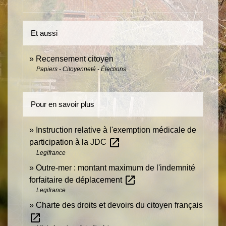
Et aussi
Recensement citoyen
Papiers - Citoyenneté - Élections
Pour en savoir plus
Instruction relative à l'exemption médicale de
open_in_new
participation à la JDC
Legifrance
Outre-mer : montant maximum de l'indemnité
open_in_new
forfaitaire de déplacement
Legifrance
Charte des droits et devoirs du citoyen français
open_in_new