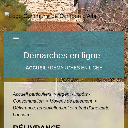
menu
Démarches en ligne
ACCUEIL
/
DÉMARCHES EN LIGNE
Accueil particuliers
>
Argent - Impôts -
Consommation
>
Moyens de paiement
>
Délivrance, renouvellement et retrait d'une carte
bancaire
DÉLIVRANCE,