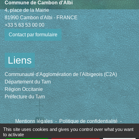
Commune de Cambon d'Albi
4, place de la Mairie
81990 Cambon d'Albi - FRANCE
+33 5 63 53 00 00
Contact par formulaire
Liens
Communauté d'Agglomération de l'Albigeois (C2A)
Département du Tarn
Région Occitanie
Préfecture du Tarn
Mentions légales
-
Politique de confidentialité
-
Accessibilité
-
Plan du site
-
Gestion des cookies
This site uses cookies and gives you control over what you want
to activate