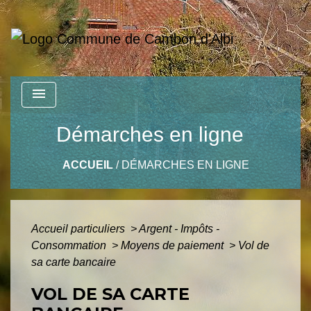
menu
Démarches en ligne
ACCUEIL
/
DÉMARCHES EN LIGNE
Accueil particuliers
>
Argent - Impôts -
Consommation
>
Moyens de paiement
>
Vol de
sa carte bancaire
VOL DE SA CARTE