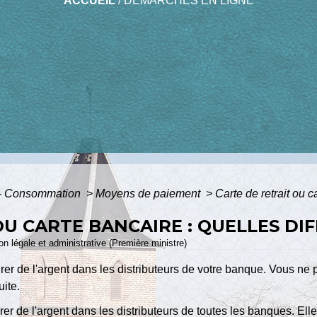
ACCUEIL
/
DÉMARCHES EN LIGNE
s - Consommation
>
Moyens de paiement
>
Carte de retrait ou c
OU CARTE BANCAIRE : QUELLES DI
ion légale et administrative (Première ministre)
rer de l'argent dans les distributeurs de votre banque. Vous ne
uite.
rer de l'argent dans les distributeurs de toutes les banques. El