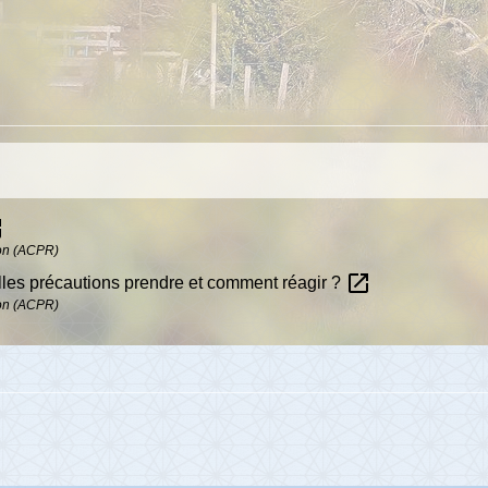
new
tion (ACPR)
open_in_new
elles précautions prendre et comment réagir ?
tion (ACPR)