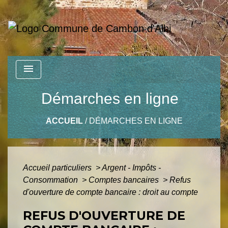
menu
Démarches en ligne
ACCUEIL
/
DÉMARCHES EN LIGNE
Accueil particuliers
>
Argent - Impôts -
Consommation
>
Comptes bancaires
>
Refus
d'ouverture de compte bancaire : droit au compte
REFUS D'OUVERTURE DE