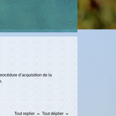
 procédure d’acquisition de la
e.
keyboard_arrow_up
keyboard_arrow_down
Tout replier
Tout déplier