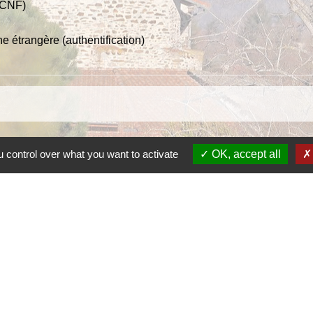
 (CNF)
e étrangère (authentification)
 control over what you want to activate
OK, accept all
open_in_new
toyen français
n_new
 étrangères