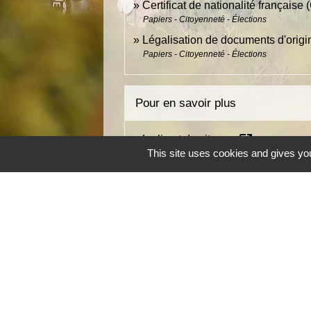
Certificat de nationalité française
Papiers - Citoyenneté - Élections
Légalisation de documents d'origin
Papiers - Citoyenneté - Élections
Pour en savoir plus
open_in_new
Le livret du citoyen
This site uses cookies and gives you
Ministère chargé de l'intérieur
Charte des droits et devoirs du ci
Ministère chargé de l'intérieur
open_i
État civil et nationalité française
Ministère chargé de l'Europe et des affaires