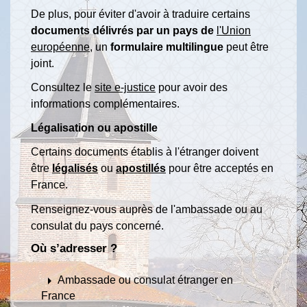
De plus, pour éviter d'avoir à traduire certains
documents délivrés par un pays de
l'Union
européenne
, un
formulaire multilingue
peut être
joint.
Consultez le
site e-justice
pour avoir des
informations complémentaires.
Légalisation ou apostille
Certains documents établis à l'étranger doivent
être
légalisés
ou
apostillés
pour être acceptés en
France.
Renseignez-vous auprès de l'ambassade ou au
consulat du pays concerné.
Où s’adresser ?
arrow_right
Ambassade ou consulat étranger en
France