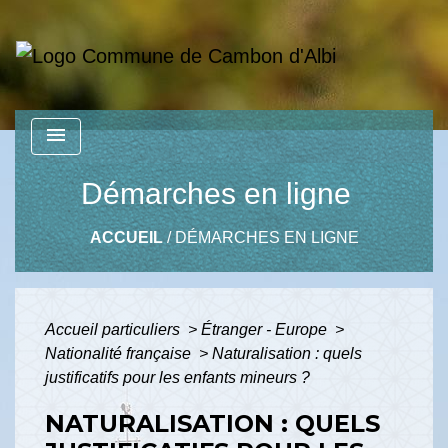
menu
Démarches en ligne
ACCUEIL
/
DÉMARCHES EN LIGNE
Accueil particuliers
>
Étranger - Europe
>
Nationalité française
>
Naturalisation : quels
justificatifs pour les enfants mineurs ?
NATURALISATION : QUELS