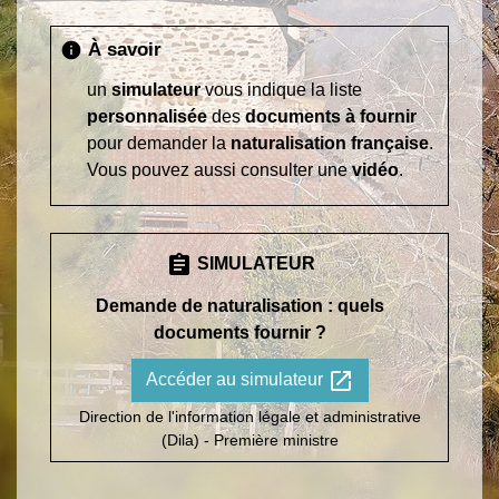
À savoir
info
un
simulateur
vous indique la liste
personnalisée
des
documents à fournir
pour demander la
naturalisation française
.
Vous pouvez aussi consulter une
vidéo
.
assignment
SIMULATEUR
Demande de naturalisation : quels
documents fournir ?
open_in_new
Accéder au simulateur
Direction de l'information légale et administrative
(Dila) - Première ministre