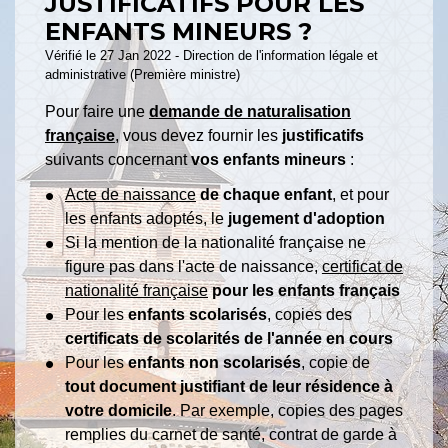
JUSTIFICATIFS POUR LES
ENFANTS MINEURS ?
Vérifié le 27 Jan 2022 - Direction de l'information légale et
administrative (Première ministre)
Pour faire une
demande de naturalisation
française
, vous devez fournir les
justificatifs
suivants concernant
vos
enfants mineurs
:
Acte de naissance
de chaque enfant
, et pour
les enfants adoptés, le
jugement d'adoption
Si la mention de la nationalité française ne
figure pas dans l'acte de naissance,
certificat de
nationalité française
pour les enfants français
Pour les
enfants scolarisés
, copies des
certificats de scolarités de l'année en cours
Pour les
enfants non scolarisés
, copie de
tout document justifiant de leur résidence à
votre domicile
. Par exemple, copies des pages
remplies du carnet de santé, contrat de garde à