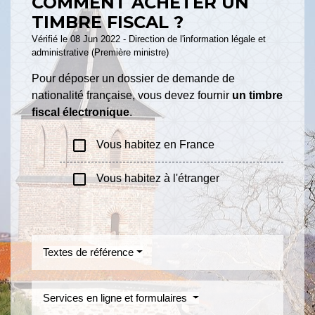
COMMENT ACHETER UN
TIMBRE FISCAL ?
Vérifié le 08 Jun 2022 - Direction de l'information légale et
administrative (Première ministre)
Pour déposer un dossier de demande de
nationalité française, vous devez fournir
un timbre
fiscal électronique
.
check_box_outline_blank
Vous habitez en France
check_box_outline_blank
Vous habitez à l'étranger
Textes de référence
Services en ligne et formulaires