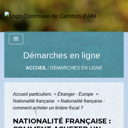
menu
Démarches en ligne
ACCUEIL
/
DÉMARCHES EN LIGNE
Accueil particuliers
>
Étranger - Europe
>
Nationalité française
>
Nationalité française :
comment acheter un timbre fiscal ?
NATIONALITÉ FRANÇAISE :