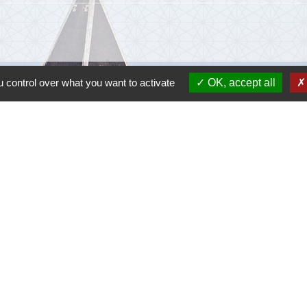
 control over what you want to activate
OK, accept all
Lie
Communau
Départem
Région O
Préfectu
-
Politique de confidentialité
-
Accessibilité
-
Plan du site
-
G