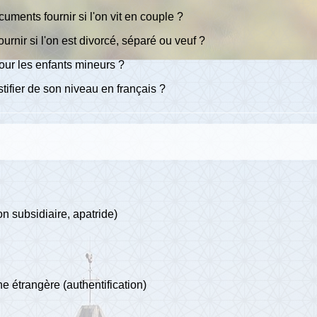
cuments fournir si l'on vit en couple ?
urnir si l'on est divorcé, séparé ou veuf ?
 pour les enfants mineurs ?
tifier de son niveau en français ?
on subsidiaire, apatride)
e étrangère (authentification)