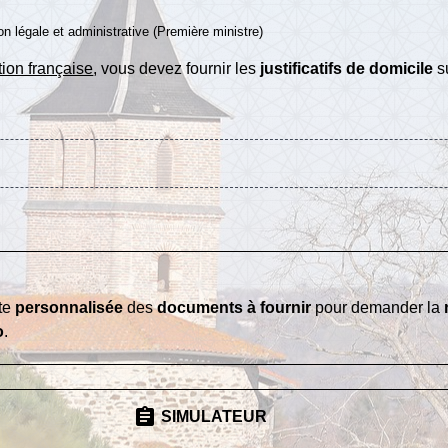
ion légale et administrative (Première ministre)
ion française
, vous devez fournir les
justificatifs de domicile
su
ste
personnalisée
des
documents à fournir
pour demander la
o
.
assignment
SIMULATEUR