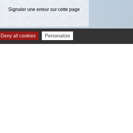
Signaler une erreur sur cette page
Deny all cookies
Personalize
ns
té d'Agglomération de l'Albigeois (C2A)
ent du Tarn
ccitanie
re du Tarn
estion des cookies