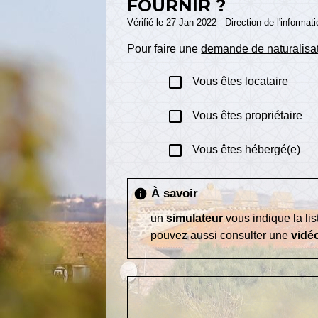
FOURNIR ?
Vérifié le 27 Jan 2022 - Direction de l'informat
Pour faire une
demande de naturalisat
check_box_outline_blank
Vous êtes locataire
check_box_outline_blank
Vous êtes propriétaire
check_box_outline_blank
Vous êtes hébergé(e)
À savoir
info
un
simulateur
vous indique la li
pouvez aussi consulter une
vidé