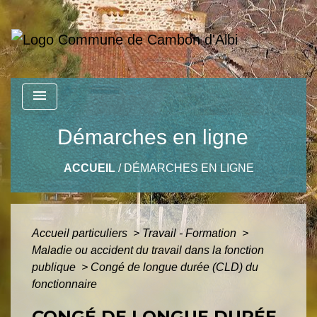
menu
Démarches en ligne
ACCUEIL
/
DÉMARCHES EN LIGNE
Accueil particuliers
>
Travail - Formation
>
Maladie ou accident du travail dans la fonction
publique
>
Congé de longue durée (CLD) du
fonctionnaire
CONGÉ DE LONGUE DURÉE