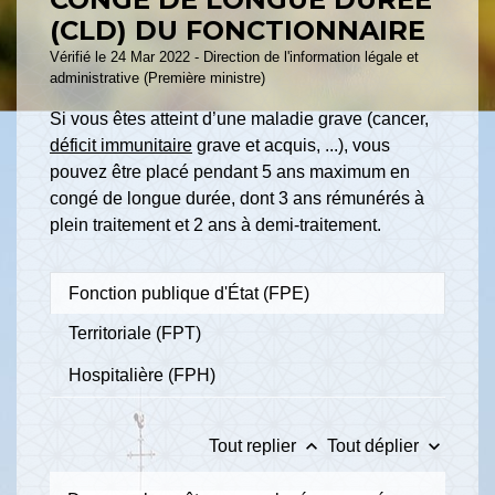
(CLD) DU FONCTIONNAIRE
Vérifié le 24 Mar 2022 - Direction de l'information légale et
administrative (Première ministre)
Si vous êtes atteint d’une maladie grave (cancer,
déficit immunitaire
grave et acquis, ...), vous
pouvez être placé pendant 5 ans maximum en
congé de longue durée, dont 3 ans rémunérés à
plein traitement et 2 ans à demi-traitement.
Fonction publique d'État (FPE)
Territoriale (FPT)
Hospitalière (FPH)
keyboard_arrow_up
keyboard_arrow_down
Tout replier
Tout déplier