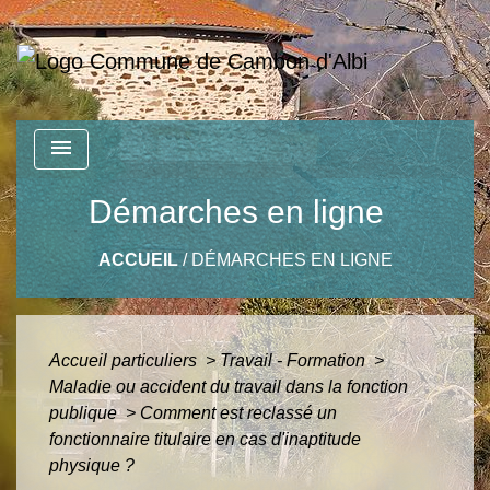
menu
Démarches en ligne
ACCUEIL
/
DÉMARCHES EN LIGNE
Accueil particuliers
>
Travail - Formation
>
Maladie ou accident du travail dans la fonction
publique
>
Comment est reclassé un
fonctionnaire titulaire en cas d'inaptitude
physique ?