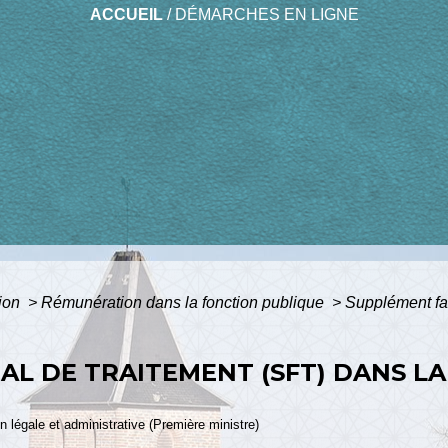
ACCUEIL
/
DÉMARCHES EN LIGNE
tion
>
Rémunération dans la fonction publique
>
Supplément fam
AL DE TRAITEMENT (SFT) DANS L
ion légale et administrative (Première ministre)