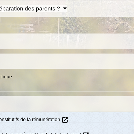
séparation des parents ?
blique
open_in_new
onstitutifs de la rémunération