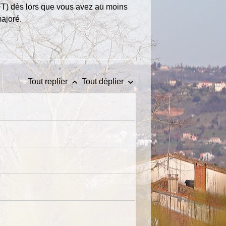
SFT) dès lors que vous avez au moins
ajoré.
keyboard_arrow_up
keyboard_arrow_down
Tout replier
Tout déplier