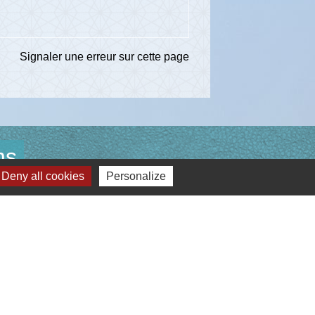
Signaler une erreur sur cette page
ns
Deny all cookies
Personalize
té d'Agglomération de l'Albigeois (C2A)
ent du Tarn
ccitanie
re du Tarn