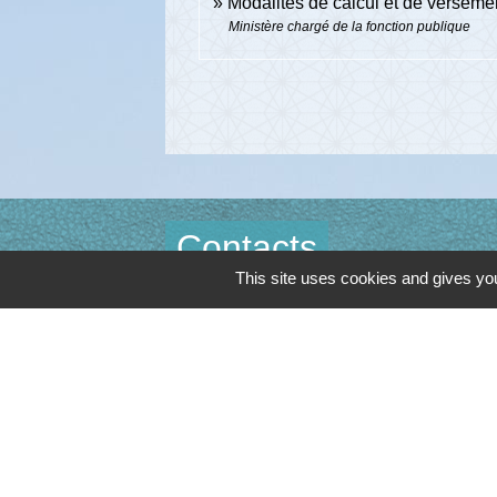
Modalités de calcul et de verseme
Ministère chargé de la fonction publique
Contacts
This site uses cookies and gives you
Commune de Cambon d'Albi
4, place de la Mairie
81990 Cambon d'Albi - FRANCE
+33 5 63 53 00 00
Contact par formulaire