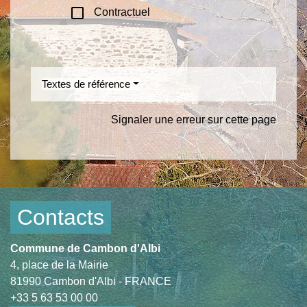
check_box_outline_blank
Contractuel
Textes de référence
Signaler une erreur sur cette page
Contacts
Commune de Cambon d'Albi
4, place de la Mairie
81990 Cambon d'Albi - FRANCE
+33 5 63 53 00 00