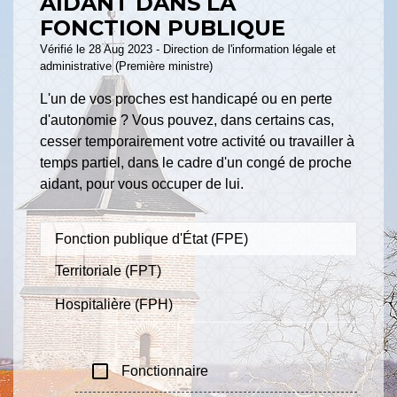
AIDANT DANS LA
FONCTION PUBLIQUE
Vérifié le 28 Aug 2023 - Direction de l'information légale et
administrative (Première ministre)
L'un de vos proches est handicapé ou en perte
d'autonomie ? Vous pouvez, dans certains cas,
cesser temporairement votre activité ou travailler à
temps partiel, dans le cadre d'un congé de proche
aidant, pour vous occuper de lui.
Fonction publique d'État (FPE)
Territoriale (FPT)
Hospitalière (FPH)
check_box_outline_blank
Fonctionnaire