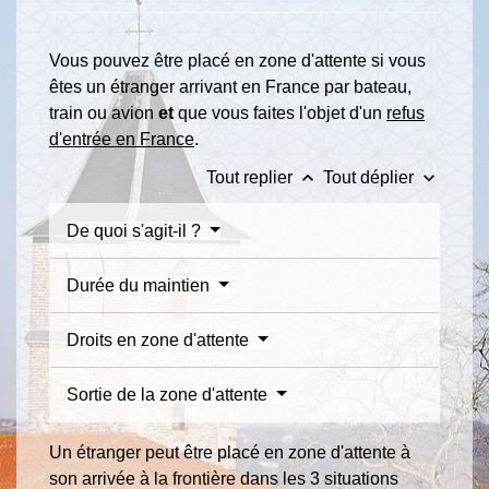
Vous pouvez être placé en zone d'attente si vous
êtes un étranger arrivant en France par bateau,
train ou avion
et
que vous faites l'objet d'un
refus
d'entrée en France
.
keyboard_arrow_up
keyboard_arrow_down
Tout replier
Tout déplier
De quoi s'agit-il ?
Durée du maintien
Droits en zone d'attente
Sortie de la zone d'attente
Un étranger peut être placé en zone d'attente à
son arrivée à la frontière dans les 3 situations