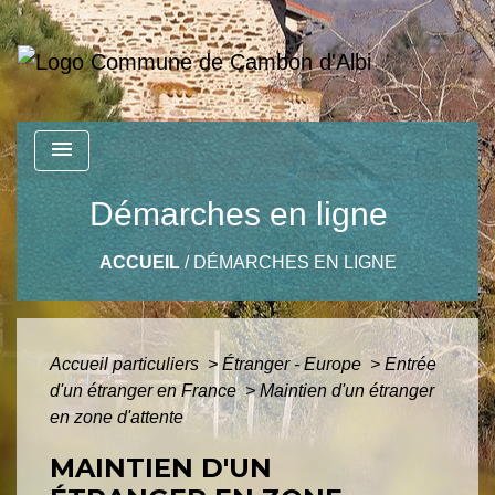
menu
Démarches en ligne
ACCUEIL
/
DÉMARCHES EN LIGNE
Accueil particuliers
>
Étranger - Europe
>
Entrée
d'un étranger en France
>
Maintien d'un étranger
en zone d'attente
MAINTIEN D'UN