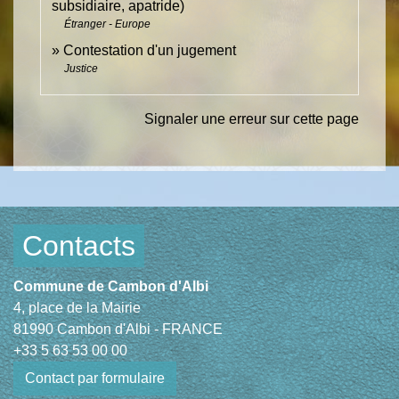
subsidiaire, apatride)
Étranger - Europe
Contestation d'un jugement
Justice
Signaler une erreur sur cette page
Contacts
Commune de Cambon d'Albi
4, place de la Mairie
81990 Cambon d'Albi - FRANCE
+33 5 63 53 00 00
Contact par formulaire