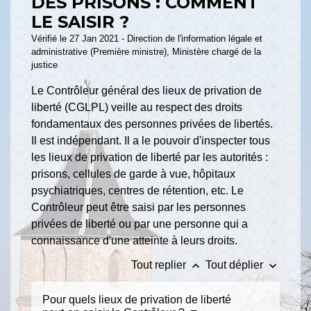
DES PRISONS : COMMENT
LE SAISIR ?
Vérifié le 27 Jan 2021 - Direction de l'information légale et
administrative (Première ministre), Ministère chargé de la
justice
Le Contrôleur général des lieux de privation de
liberté (CGLPL) veille au respect des droits
fondamentaux des personnes privées de libertés.
Il est indépendant. Il a le pouvoir d'inspecter tous
les lieux de privation de liberté par les autorités :
prisons, cellules de garde à vue, hôpitaux
psychiatriques, centres de rétention, etc. Le
Contrôleur peut être saisi par les personnes
privées de liberté ou par une personne qui a
connaissance d'une atteinte à leurs droits.
keyboard_arrow_up
keyboard_arrow_down
Tout replier
Tout déplier
Pour quels lieux de privation de liberté