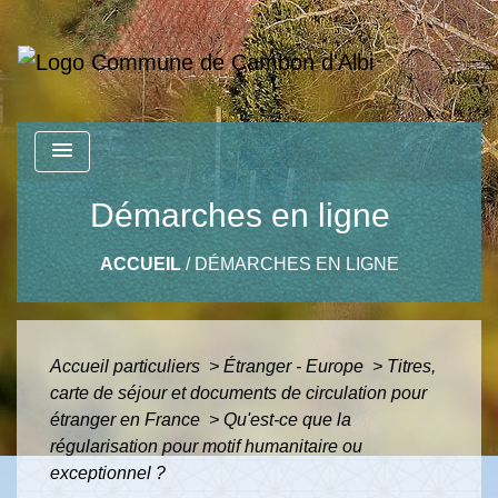
menu
Démarches en ligne
ACCUEIL
/
DÉMARCHES EN LIGNE
Accueil particuliers
>
Étranger - Europe
>
Titres,
carte de séjour et documents de circulation pour
étranger en France
>
Qu'est-ce que la
régularisation pour motif humanitaire ou
exceptionnel ?