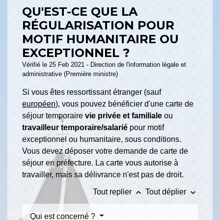
QU'EST-CE QUE LA
RÉGULARISATION POUR
MOTIF HUMANITAIRE OU
EXCEPTIONNEL ?
Vérifié le 25 Feb 2021 - Direction de l'information légale et
administrative (Première ministre)
Si vous êtes ressortissant étranger (sauf
européen
), vous pouvez bénéficier d'une carte de
séjour temporaire
vie privée et familiale
ou
travailleur temporaire/salarié
pour motif
exceptionnel ou humanitaire, sous conditions.
Vous devez déposer votre demande de carte de
séjour en préfecture. La carte vous autorise à
travailler, mais sa délivrance n'est pas de droit.
keyboard_arrow_up
keyboard_arrow_down
Tout replier
Tout déplier
Qui est concerné ?