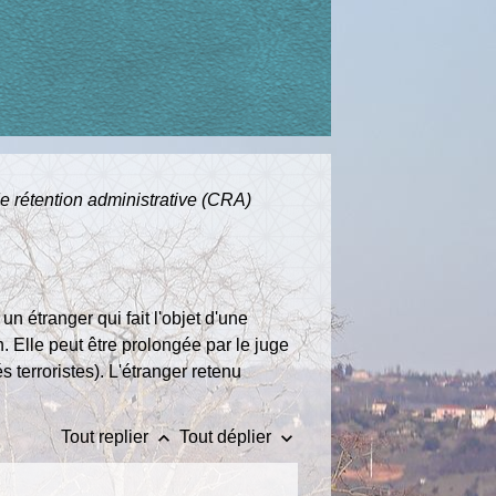
e rétention administrative (CRA)
n étranger qui fait l'objet d'une
n. Elle peut être prolongée par le juge
s terroristes). L'étranger retenu
keyboard_arrow_up
keyboard_arrow_down
Tout replier
Tout déplier